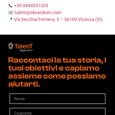
📞
+39 0444351203
✉️
talent@ideandum.com
📍
Via Vecchia Ferriera, 5 – 36100 Vicenza (VI)
Raccontaci la tua storia, i
tuoi obiettivi e capiamo
assieme come possiamo
aiutarti.